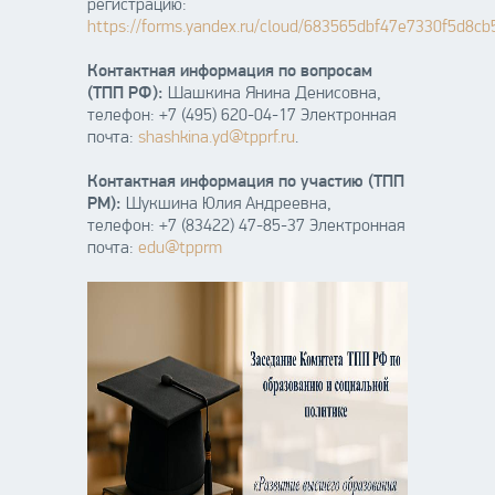
регистрацию:
https://forms.yandex.ru/cloud/683565dbf47e7330f5d8cb
Контактная информация по вопросам
(ТПП РФ):
Шашкина Янина Денисовна,
телефон: +7 (495) 620-04-17 Электронная
почта:
shashkina.yd@tpprf.ru
.
Контактная информация по участию (ТПП
РМ):
Шукшина Юлия Андреевна,
телефон: +7 (83422) 47-85-37 Электронная
почта:
edu@tpprm