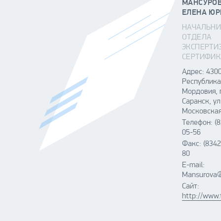
МАНСУРО
ЕЛЕНА ЮР
НАЧАЛЬНИ
ОТДЕЛА
ЭКСПЕРТИ
СЕРТИФИ
Адрес: 430
Республика
Мордовия, г
Саранск, ул
Московская
Телефон:
(
05-56
Факс:
(8342
80
E-mail:
Mansurova@
Сайт:
http://www.