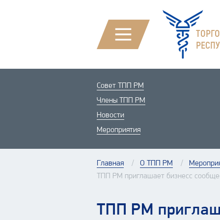
ТОРГ
РЕСП
Совет ТПП РМ
Члены ТПП РМ
Новости
Мероприятия
Главная
О ТПП РМ
Меропри
ТПП РМ приглашает бизнесс сообщес
ТПП РМ приглаша