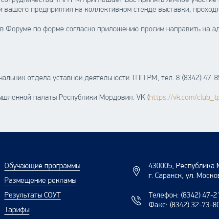
 сотрудничества ТПП РМ приглашает Вас принять личное участие 
 вашего предприятия на коллективном стенде выставки, проход
 в Форуме по форме согласно приложению просим направить на ад
альник отдела уставной деятельности ТПП РМ, тел. 8 (8342) 47-85
ышленной палаты Республики Мордовия: VK (
https://vk.com/club_
Обучающие программы
430005, Республика 
г. Саранск, ул. Моско
Размещение рекламы
Результаты СОУТ
Телефон:
(8342) 47-2
Факс:
(8342) 32-73-8
Тарифы