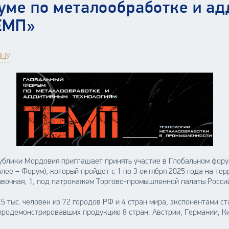
уме по металообработке и а
ЕМП»
ИЦУ
блики Мордовия приглашает принять участие в Глобальном фору
ее – Форум), который пройдет с 1 по 3 октября 2025 года на те
тавочная, 1, под патронажем Торгово-промышленной палаты Росс
,5 тыс. человек из 72 городов РФ и 4 стран мира, экспонентами с
продемонстрировавших продукцию 8 стран: Австрии, Германии, Ки