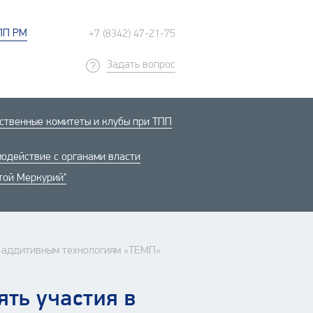
ПП РМ
+7 (8342) 47-21-75
Задать вопрос
твенные комитеты и клубы при ТПП
одействие с органами власти
той Меркурий"
и аддитивным технологиям «ТЕМП»
ть участия в