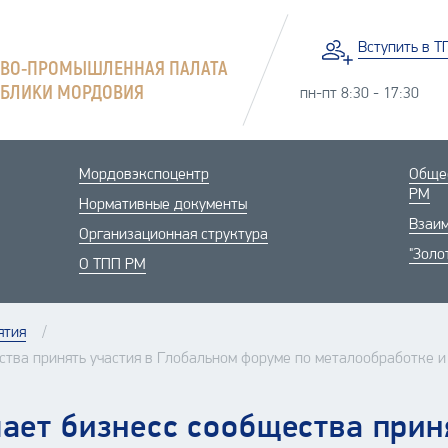
Вступить
в Т
ОВО-ПРОМЫШЛЕННАЯ ПАЛАТА
УБЛИКИ МОРДОВИЯ
пн-пт 8:30 - 17:30
Мордовэкспоцентр
Общес
РМ
Нормативные документы
Взаим
Организационная структура
"Золо
О ТПП РМ
ятия
тва принять участия в Глобальном форуме по металообработке 
ет бизнесс сообщества приня