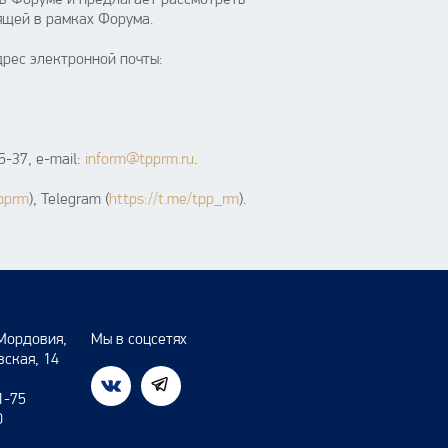
в Форуме и предлагает рассмотреть
ящей в рамках Форума.
рес электронной почты:
-37, e-mail:
inform@tpprm.ru
.
tpprm
), Telegram (
https://t.me/tpp_rm
).
Мордовия,
Мы в соцсетях
вская, 14
1-75
0