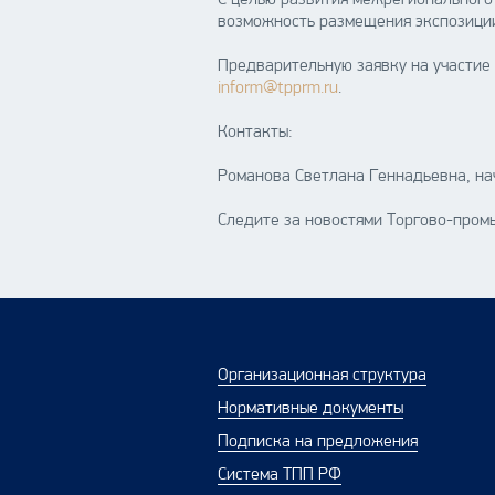
С целью развития межрегионального
возможность размещения экспозиции
Предварительную заявку на участие
inform@tpprm.ru
.
Контакты:
Романова Светлана Геннадьевна, нач
Следите за новостями Торгово-пром
Организационная структура
Нормативные документы
Подписка на предложения
Система ТПП РФ