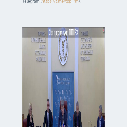
Telegram (
https://t.me/tpp_rm
).